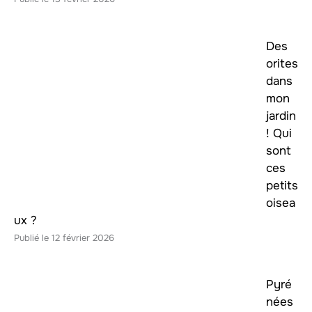
Des
orites
dans
mon
jardin
! Qui
sont
ces
petits
oisea
ux ?
12 février 2026
Pyré
nées