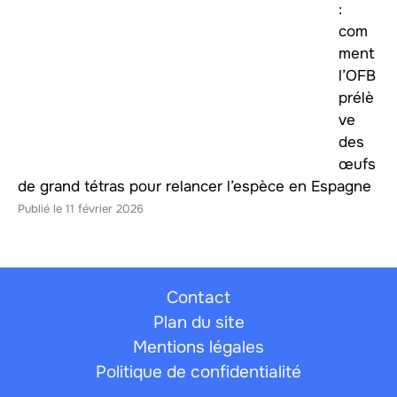
:
com
ment
l’OFB
prélè
ve
des
œufs
de grand tétras pour relancer l’espèce en Espagne
11 février 2026
Contact
Plan du site
Mentions légales
Politique de confidentialité