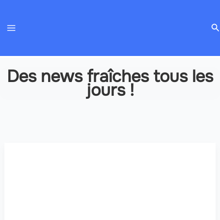
Aller
au
R
contenu
Des news fraîches tous les
jours !